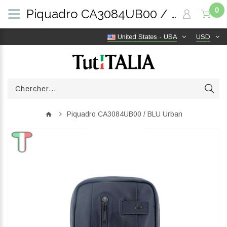
0
Piquadro CA3084UB00 / BLU Urban | TutITALIA
United States - USA
USD
Piquadro CA3084UB00 / BLU Urban