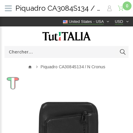
0
Piquadro CA3084S134 / N Cronus | TutITALIA
United States - USA
USD
Piquadro CA3084S134 / N Cronus