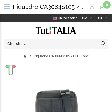
0
Piquadro CA3084S105 / BLU Kobe | TutITALIA
United States - USA
USD
Piquadro CA3084S105 / BLU Kobe