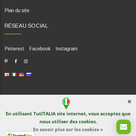
Plan du site
RÉSEAU SOCIAL
Pinterest
Facebook
Instagram
dP Motion Media. Via La Piana 430, 47835 Saludecio (RN), Italia.
Numero REA: RN410802. P.IVA: 04421580400. Tel +39 0541
En utilisant TutITALIA site internet, vous acceptez que
1480041
nous utiliser des
cookies
.
© TutITALIA 2013-2026. L`impression et la copie de textes et de
documents graphiques sont interdites par les propriétaires de
En savoir plus sur les cookies »
sites. La violation est poursuivie en vertu de la loi.