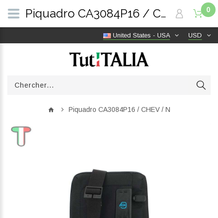
0
Piquadro CA3084P16 / CHEV / N | TutITALIA
United States - USA
USD
Piquadro CA3084P16 / CHEV / N