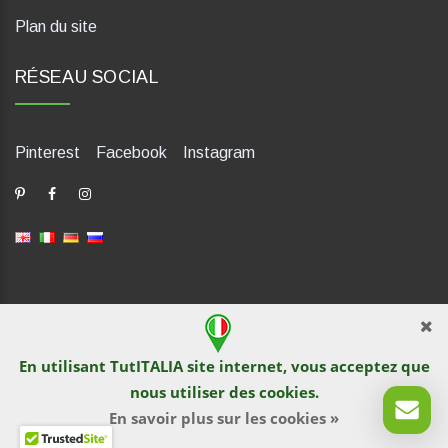
Plan du site
RÉSEAU SOCIAL
Pinterest
Facebook
Instagram
dP Motion Media. Via La Piana 430, 47835 Saludecio (RN), Italia.
Numero REA: RN410802. P.IVA: 04421580400. Tel +39 0541
En utilisant TutITALIA site internet, vous acceptez que
1480041
nous utiliser des
cookies
.
© TutITALIA 2013-2026. L`impression et la copie de textes et de
documents graphiques sont interdites par les propriétaires de
En savoir plus sur les cookies »
sites. La violation est poursuivie en vertu de la loi.