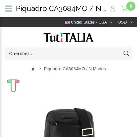
0
Piquadro CA3084MO / N Modus | TutITALIA
United States - USA
USD
Piquadro CA3084MO / N Modus