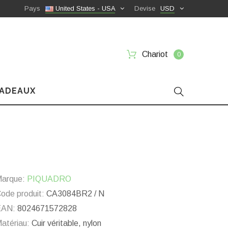
Pays
United States - USA
Devise
USD
Chariot
0
CADEAUX
arque:
PIQUADRO
ode produit:
CA3084BR2 / N
EAN:
8024671572828
atériau:
Cuir véritable, nylon