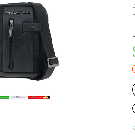
D
P
P