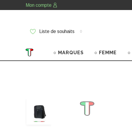
Mon compte
Liste de souhaits
0
○ MARQUES
○ FEMME
○