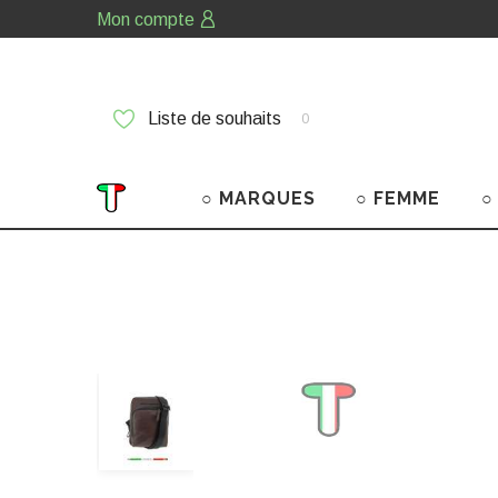
Mon compte
Liste de souhaits
0
○ MARQUES
○ FEMME
○