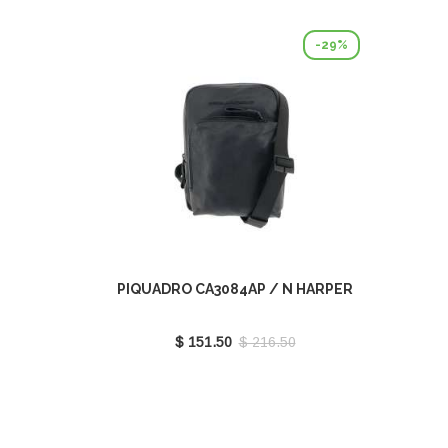
-29%
PIQUADRO CA3084AP / N HARPER
$ 151.50
$ 216.50