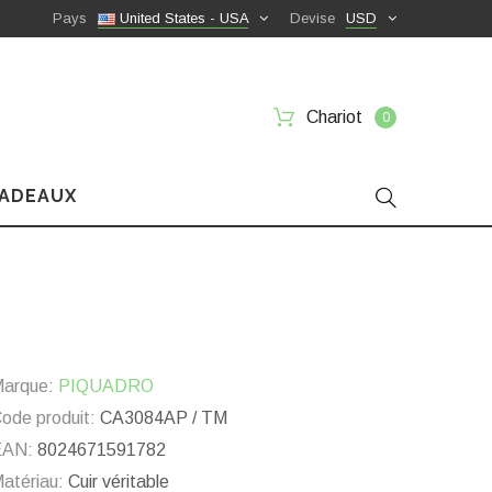
Pays
United States - USA
Devise
USD
Chariot
0
CADEAUX
arque:
PIQUADRO
ode produit:
CA3084AP / TM
EAN:
8024671591782
atériau:
Cuir véritable