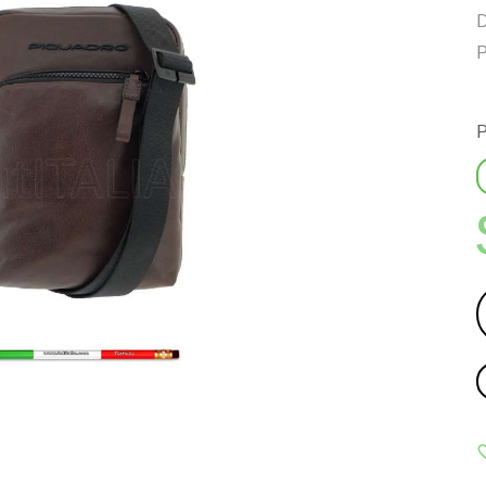
D
P
P