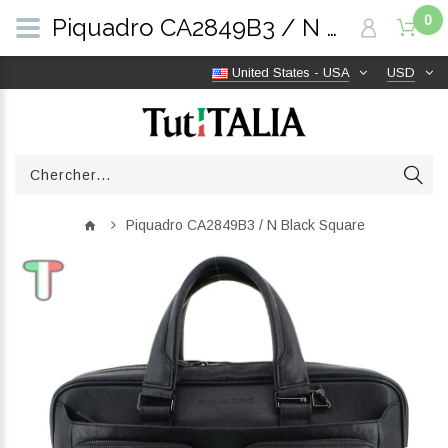
0
Piquadro CA2849B3 / N Black Square | TutITALIA
United States - USA
USD
Piquadro CA2849B3 / N Black Square