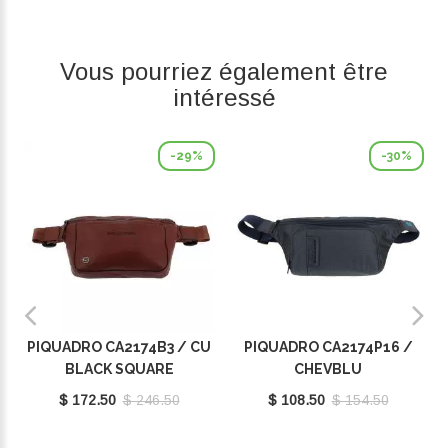
Vous pourriez également être
intéressé
-29%
-30%
PIQUADRO CA2174B3 / CU
PIQUADRO CA2174P16 /
BLACK SQUARE
CHEVBLU
$ 172.50
$ 246.50
$ 108.50
$ 154.50