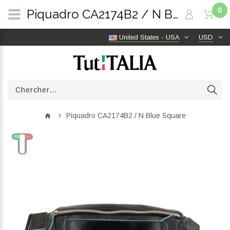
0
Piquadro CA2174B2 / N Blue Square | TutITALIA
United States - USA
USD
Piquadro CA2174B2 / N Blue Square