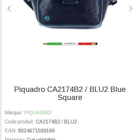
Piquadro CA2174B2 / BLU2 Blue
Square
Marque:
PIQUADRO
Code produit:
CA2174B2 / BLU2
EAN:
8024671509169
Matériau:
Cuir véritable