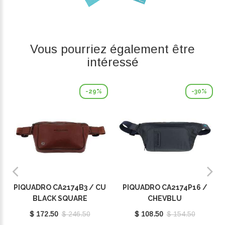
Vous pourriez également être
intéressé
-29%
-30%
PIQUADRO CA2174B3 / CU
PIQUADRO CA2174P16 /
BLACK SQUARE
CHEVBLU
$ 172.50
$ 246.50
$ 108.50
$ 154.50