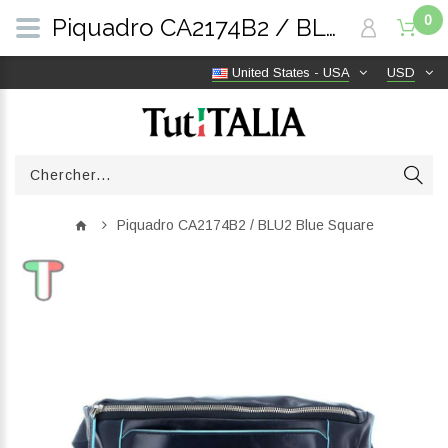
0
Piquadro CA2174B2 / BLU2 Blue Square | TutITALIA
United States - USA
USD
Piquadro CA2174B2 / BLU2 Blue Square