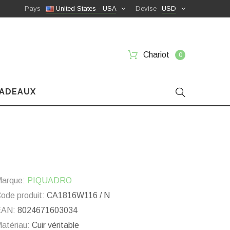
Pays
United States - USA
Devise
USD
Chariot
0
CADEAUX
arque:
PIQUADRO
ode produit:
CA1816W116 / N
EAN:
8024671603034
atériau:
Cuir véritable