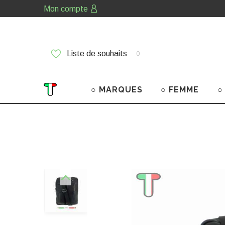
Mon compte
Liste de souhaits
0
○ MARQUES
○ FEMME
○