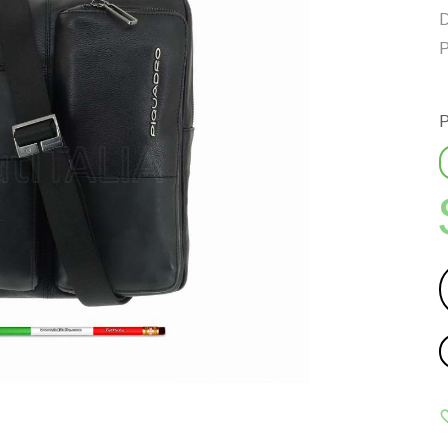
D
P
P