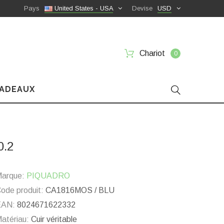
Pays
United States - USA
Devise
USD
Chariot
0
CADEAUX
0.2
arque:
PIQUADRO
ode produit:
CA1816MOS / BLU
EAN:
8024671622332
atériau:
Cuir véritable