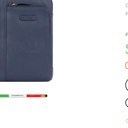
D
P
P