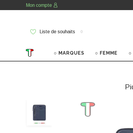
Mon compte
Liste de souhaits
0
○ MARQUES
○ FEMME
○
Pi