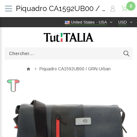
0
Piquadro CA1592UB00 / GRN Urban | TutITALIA
United States - USA
USD
Piquadro CA1592UB00 / GRN Urban