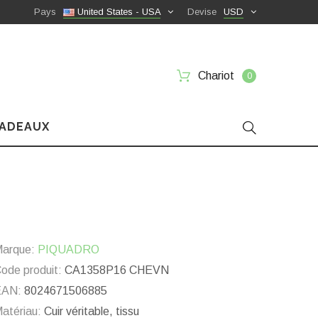
Pays
United States - USA
Devise
USD
Chariot
0
CADEAUX
arque:
PIQUADRO
ode produit:
CA1358P16 CHEVN
EAN:
8024671506885
atériau:
Cuir véritable, tissu