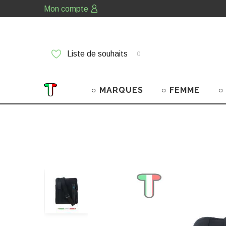
Mon compte
Liste de souhaits
0
○ MARQUES
○ FEMME
○