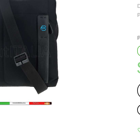
D
P
P