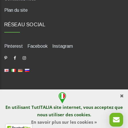
Plan du site
RÉSEAU SOCIAL
Pinterest
Facebook
Instagram
dP Motion Media. Via La Piana 430, 47835 Saludecio (RN), Italia.
Numero REA: RN410802. P.IVA: 04421580400. Tel +39 0541
En utilisant TutITALIA site internet, vous acceptez que
1480041
nous utiliser des
cookies
.
© TutITALIA 2013-2026. L`impression et la copie de textes et de
documents graphiques sont interdites par les propriétaires de
En savoir plus sur les cookies »
sites. La violation est poursuivie en vertu de la loi.