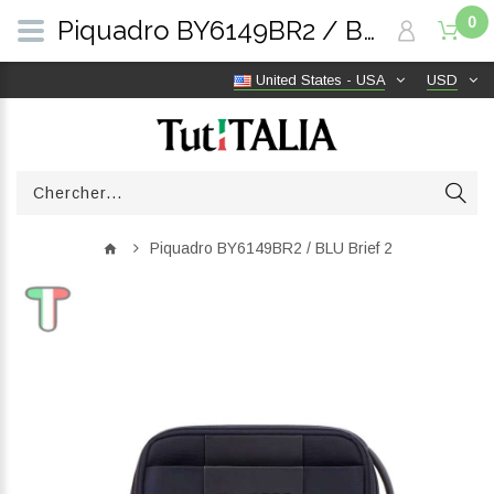
0
Piquadro BY6149BR2 / BLU Brief 2 | TutITALIA
United States - USA
USD
Piquadro BY6149BR2 / BLU Brief 2