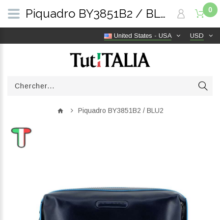
0
Piquadro BY3851B2 / BLU2 | TutITALIA
United States - USA
USD
Piquadro BY3851B2 / BLU2