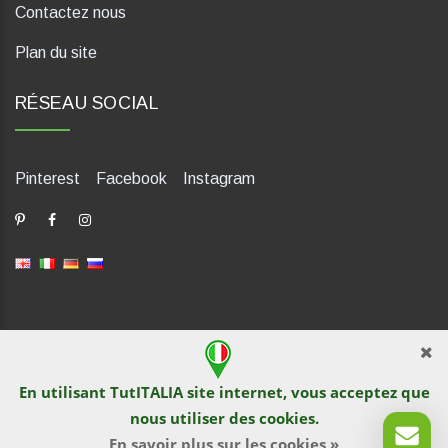
Contactez nous
Plan du site
RÉSEAU SOCIAL
Pinterest
Facebook
Instagram
dP Motion Media. Via La Piana 430, 47835 Saludecio (RN), Italia.
Numero REA: RN410802. P.IVA: 04421580400. Tel +39 0541
En utilisant TutITALIA site internet, vous acceptez que
1480041
nous utiliser des
cookies
.
© TutITALIA 2013-2026. L`impression et la copie de textes et de
documents graphiques sont interdites par les propriétaires de
En savoir plus sur les cookies »