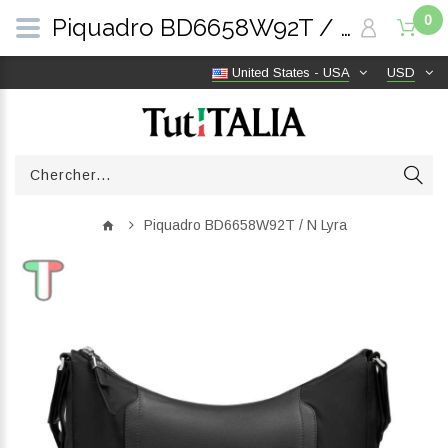
0
Piquadro BD6658W92T / N Lyra | TutITALIA
United States - USA
USD
Piquadro BD6658W92T / N Lyra