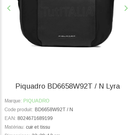
Piquadro BD6658W92T / N Lyra
Marque:
PIQUADRO
Code produit:
BD6658W92T / N
EAN:
8024671689199
Matériau:
cuir et tissu