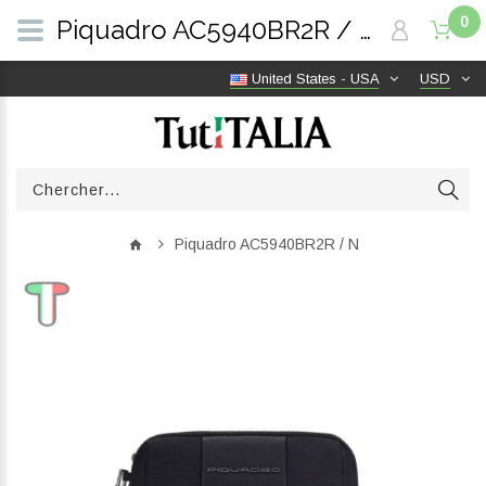
0
Piquadro AC5940BR2R / N | TutITALIA
United States - USA
USD
Piquadro AC5940BR2R / N