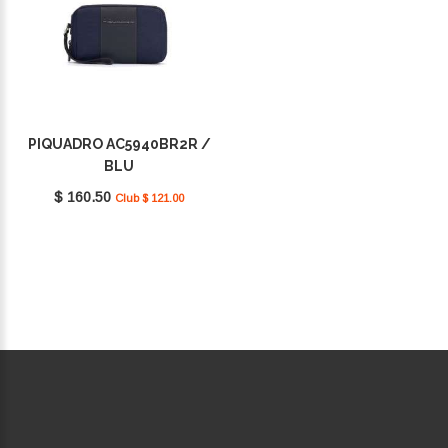
PIQUADRO AC5940BR2R /
BLU
$ 160.50
Club $ 121.00