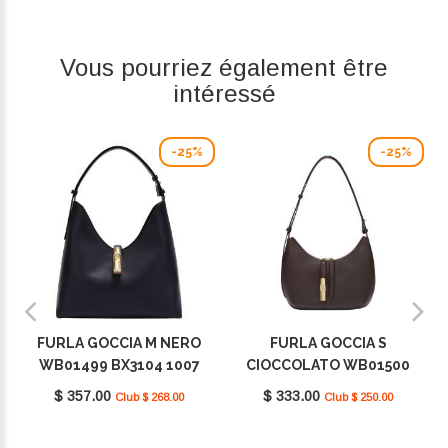
Vous pourriez également être
intéressé
-25%
-25%
FURLA GOCCIA M NERO
FURLA GOCCIA S
WB01499 BX3104 1007
CIOCCOLATO WB01500
O6000
BX3353 1007 2460S
$ 357.00
$ 333.00
Club $ 268.00
Club $ 250.00