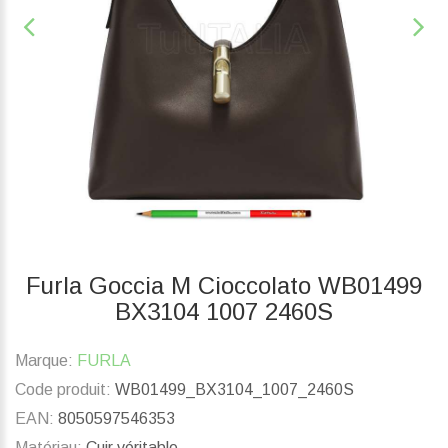
Furla Goccia M Cioccolato WB01499
BX3104 1007 2460S
Marque:
FURLA
Code produit:
WB01499_BX3104_1007_2460S
EAN:
8050597546353
Matériau:
Cuir véritable