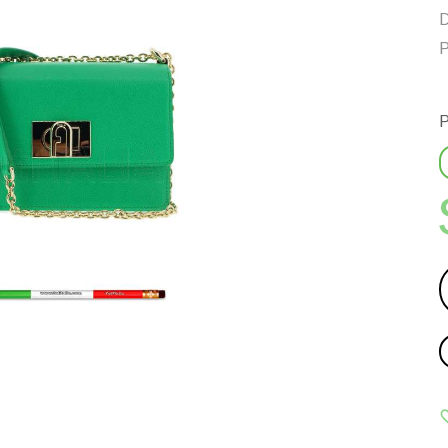
D
P
P