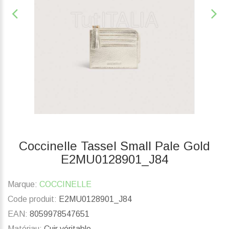
Coccinelle Tassel Small Pale Gold
E2MU0128901_J84
Marque:
COCCINELLE
Code produit:
E2MU0128901_J84
EAN:
8059978547651
Matériau:
Cuir véritable