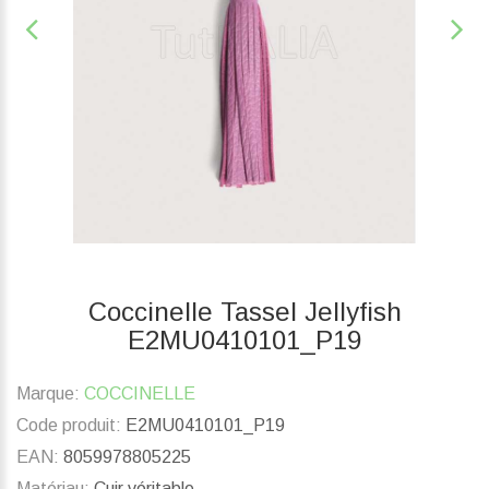
Coccinelle Tassel Jellyfish
E2MU0410101_P19
Marque:
COCCINELLE
Code produit:
E2MU0410101_P19
EAN:
8059978805225
Matériau:
Cuir véritable