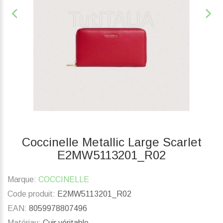
Coccinelle Metallic Large Scarlet
E2MW5113201_R02
Marque:
COCCINELLE
Code produit:
E2MW5113201_R02
EAN:
8059978807496
Matériau:
Cuir véritable