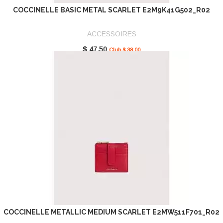
COCCINELLE BASIC METAL SCARLET E2M9K41G502_R02
ACCESSOIRES
$ 47.50
Club $ 38.00
COCCINELLE METALLIC MEDIUM SCARLET E2MW511F701_R02