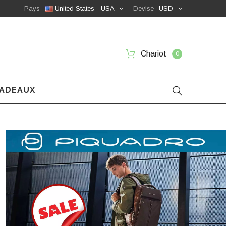
Pays
United States - USA
Devise
USD
Chariot
0
CADEAUX