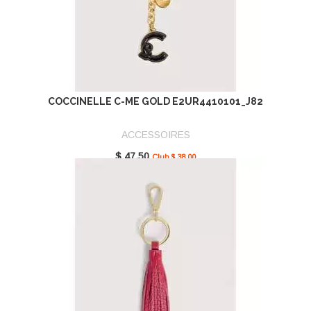
COCCINELLE C-ME GOLD E2UR4410101_J82
ACCESSOIRES
$ 47.50
Club $ 38.00