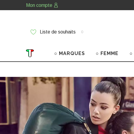
Mon compte
Liste de souhaits
0
○ MARQUES
○ FEMME
○