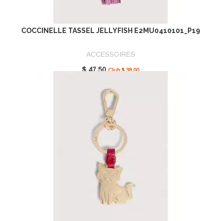
COCCINELLE TASSEL JELLYFISH E2MU0410101_P19
ACCESSOIRES
$ 47.50
Club $ 38.00