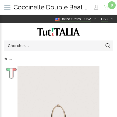
0
Coccinelle Double Beat Medium Sandshell E1T8A110301_N64 | TutITALIA
United States - USA
USD