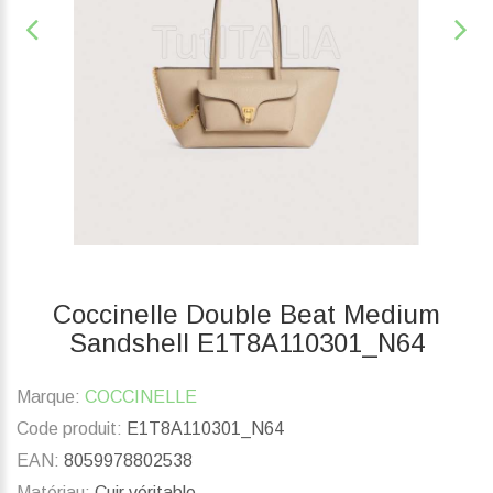
Coccinelle Double Beat Medium
Sandshell E1T8A110301_N64
Marque:
COCCINELLE
Code produit:
E1T8A110301_N64
EAN:
8059978802538
Matériau:
Cuir véritable