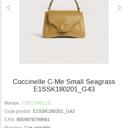
Coccinelle C-Me Small Seagrass
E1SSK180201_G43
Marque:
COCCINELLE
Code produit:
E1SSK180201_G43
EAN:
8059978799661
Matériau:
Cuir véritable