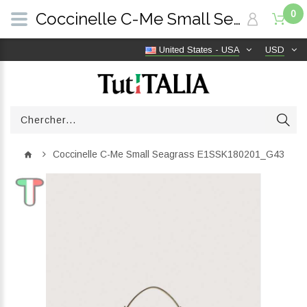
0
Coccinelle C-Me Small Seagrass E1SSK180201_G43 | TutITALIA
United States - USA
USD
Coccinelle C-Me Small Seagrass E1SSK180201_G43