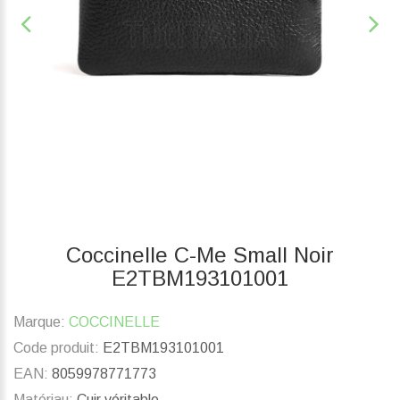
Coccinelle C-Me Small Noir
E2TBM193101001
Marque:
COCCINELLE
Code produit:
E2TBM193101001
EAN:
8059978771773
Matériau:
Cuir véritable