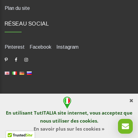
Plan du site
RÉSEAU SOCIAL
Pinterest
Facebook
Instagram
dP Motion Media. Via La Piana 430, 47835 Saludecio (RN), Italia.
Numero REA: RN410802. P.IVA: 04421580400. Tel +39 0541
En utilisant TutITALIA site internet, vous acceptez que
1480041
nous utiliser des
cookies
.
© TutITALIA 2013-2026. L`impression et la copie de textes et de
documents graphiques sont interdites par les propriétaires de
En savoir plus sur les cookies »
sites. La violation est poursuivie en vertu de la loi.