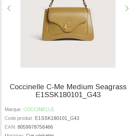
Coccinelle C-Me Medium Seagrass
E1SSK180101_G43
Marque:
COCCINELLE
Code produit:
E1SSK180101_G43
EAN:
8059978756466
Matériau:
Cuir véritable