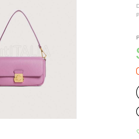
D
P
P