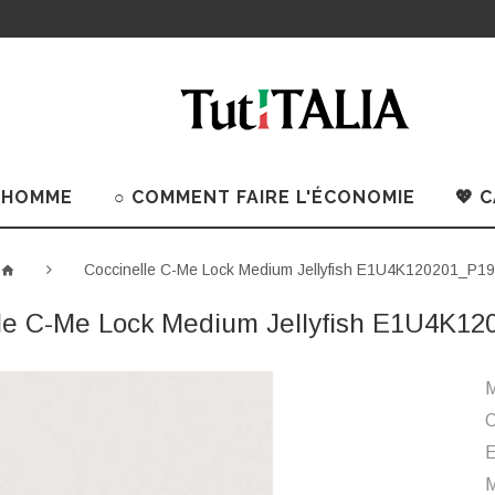
 HOMME
○ COMMENT FAIRE L'ÉCONOMIE
💖 
Coccinelle C-Me Lock Medium Jellyfish E1U4K120201_P19
le C-Me Lock Medium Jellyfish E1U4K1
M
C
M