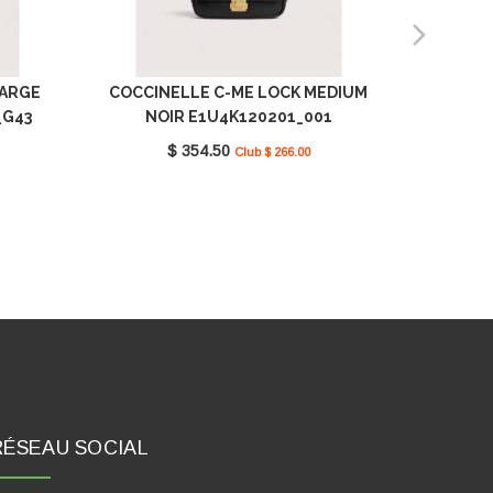
LARGE
COCCINELLE C-ME LOCK MEDIUM
COCCI
_G43
NOIR E1U4K120201_001
NO
$ 354.50
Club $ 266.00
RÉSEAU SOCIAL