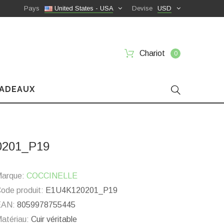
Pays
United States - USA
Devise
USD
Chariot
0
CADEAUX
20201_P19
arque:
COCCINELLE
ode produit:
E1U4K120201_P19
EAN:
8059978755445
atériau:
Cuir véritable