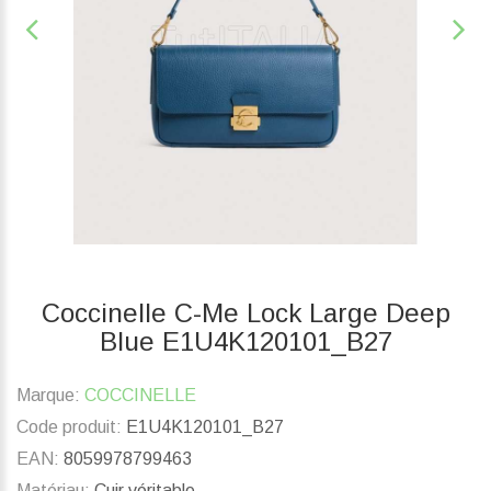
Coccinelle C-Me Lock Large Deep
Blue E1U4K120101_B27
Marque:
COCCINELLE
Code produit:
E1U4K120101_B27
EAN:
8059978799463
Matériau:
Cuir véritable