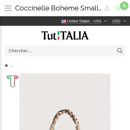
0
Coccinelle Boheme Small Sandshell/Seagrass E1M50580101_700 | TutITALIA
United States - USA
USD