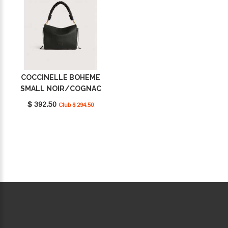
COCCINELLE BOHEME
SMALL NOIR/COGNAC
E1M50580101_613
$ 392.50
Club $ 294.50