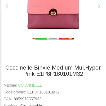
Coccinelle Binxie Medium Mul.Hyper
Pink E1P8P180101M32
Marque:
COCCINELLE
Code produit:
E1P8P180101M32
EAN:
8059978557933
Matériau:
Cuir véritable