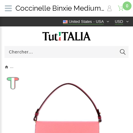
0
Coccinelle Binxie Medium Mul.Hyper Pink E1P8P180101M32 | TutITALIA
United States - USA
USD