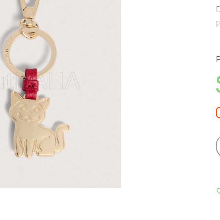
D
P
P