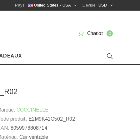
Pays
United States - USA
Devise
USD
Chariot
0
CADEAUX
2_R02
arque:
COCCINELLE
ode produit:
E2M9K41G502_R02
EAN:
8059978808714
atériau:
Cuir véritable