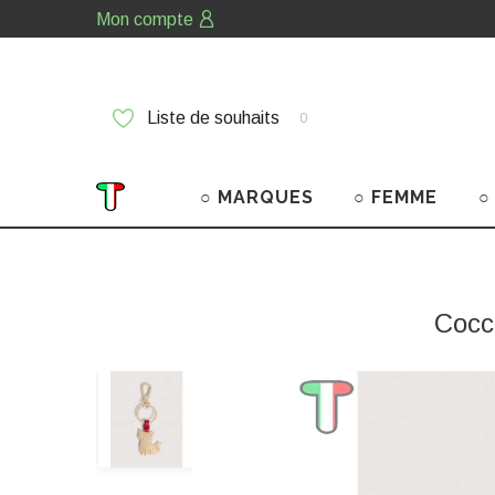
Mon compte
Liste de souhaits
0
○ MARQUES
○ FEMME
○
Cocc