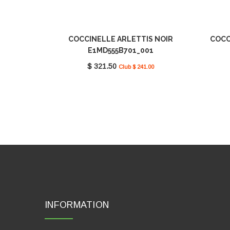
COCCINELLE ARLETTIS NOIR
COCC
E1MD555B701_001
$ 321.50
Club $ 241.00
INFORMATION