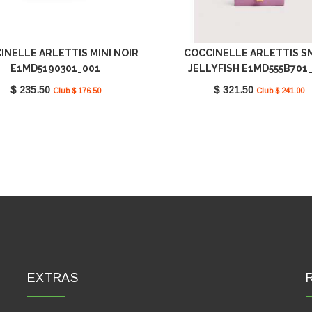
INELLE ARLETTIS MINI NOIR
COCCINELLE ARLETTIS S
E1MD5190301_001
JELLYFISH E1MD555B701
$ 235.50
$ 321.50
Club $ 176.50
Club $ 241.00
EXTRAS