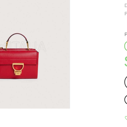
D
P
P