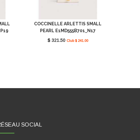
MALL
COCCINELLE ARLETTIS SMALL
_P19
PEARL E1MD555B701_N17
$ 321.50
Club $ 241.00
RÉSEAU SOCIAL