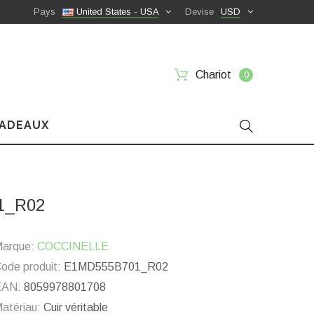
Pays
United States - USA
Devise
USD
Chariot
0
CADEAUX
01_R02
arque:
COCCINELLE
ode produit:
E1MD555B701_R02
EAN:
8059978801708
atériau:
Cuir véritable