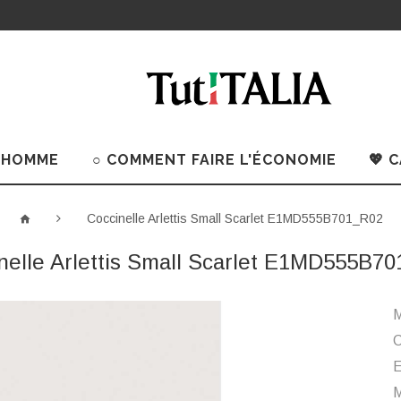
 HOMME
○ COMMENT FAIRE L'ÉCONOMIE
💖 
Coccinelle Arlettis Small Scarlet E1MD555B701_R02
nelle Arlettis Small Scarlet E1MD555B7
M
C
M