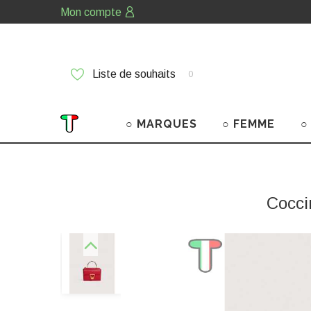
Mon compte
Liste de souhaits
0
○ MARQUES
○ FEMME
○
Cocci