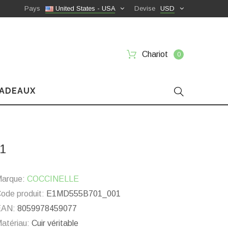
Pays
United States - USA
Devise
USD
Chariot
0
CADEAUX
1
arque:
COCCINELLE
ode produit:
E1MD555B701_001
EAN:
8059978459077
atériau:
Cuir véritable