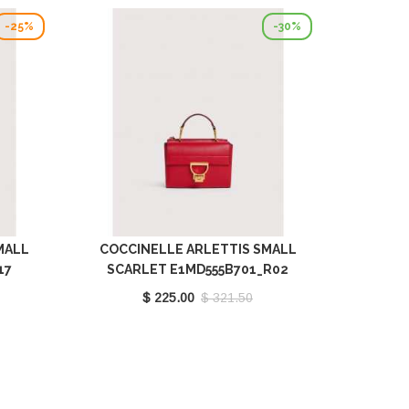
-25%
-30%
MALL
COCCINELLE ARLETTIS SMALL
17
SCARLET E1MD555B701_R02
$ 225.00
$ 321.50