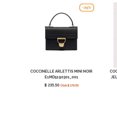
-25%
COCCINELLE ARLETTIS MINI NOIR
COC
E1MD5190301_001
JE
$ 235.50
Club $ 176.50