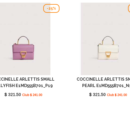
-25%
CINELLE ARLETTIS SMALL
COCCINELLE ARLETTIS S
LLYFISH E1MD555B701_P19
PEARL E1MD555B701_N
$ 321.50
$ 321.50
Club $ 241.00
Club $ 241.00