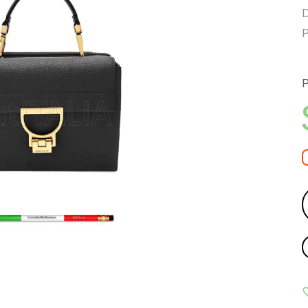
D
P
P