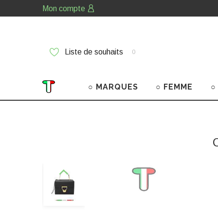
Mon compte
Liste de souhaits
0
○ MARQUES
○ FEMME
○