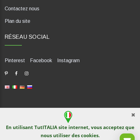
Contactez nous
Plan du site
RÉSEAU SOCIAL
Pinterest
Facebook
Instagram
dP Motion Media. Via La Piana 430, 47835 Saludecio (RN), Italia.
Numero REA: RN410802. P.IVA: 04421580400. Tel +39 0541
En utilisant TutITALIA site internet, vous acceptez que
1480041
nous utiliser des
cookies
.
© TutITALIA 2013-2026. L`impression et la copie de textes et de