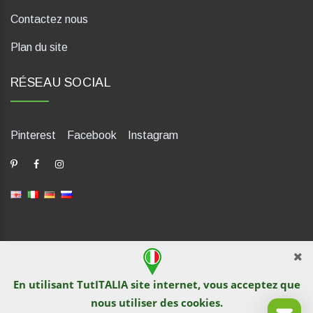
Contactez nous
Plan du site
RÉSEAU SOCIAL
Pinterest
Facebook
Instagram
dP Motion Media. Via La Piana 430, 47835 Saludecio (RN), Italia.
Numero REA: RN410802. P.IVA: 04421580400. Tel +39 0541
En utilisant TutITALIA site internet, vous acceptez que
1480041
nous utiliser des
cookies
.
© TutITALIA 2013-2026. L`impression et la copie de textes et de