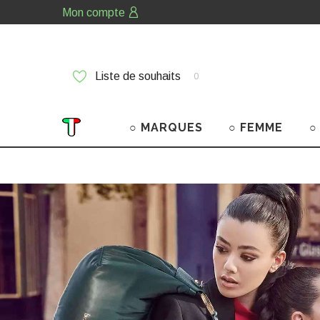
Mon compte
Liste de souhaits
0
○ MARQUES
○ FEMME
○