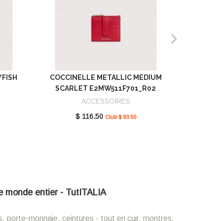
YFISH
COCCINELLE METALLIC MEDIUM
COCCIN
SCARLET E2MW511F701_R02
GREEN 
ACCESSOIRES
$ 116.50
Club $ 93.50
 le monde entier - TutITALIA
s, porte-monnaie, ceintures - tout en cuir, montres,