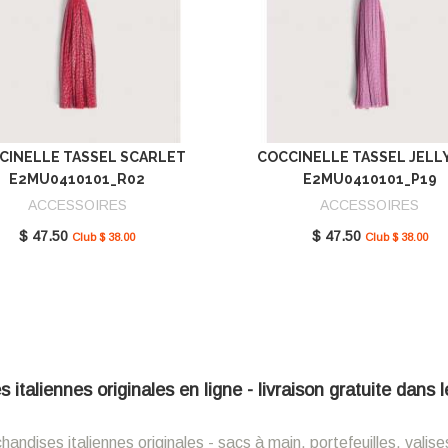
CINELLE TASSEL SCARLET
COCCINELLE TASSEL JELL
E2MU0410101_R02
E2MU0410101_P19
ACCESSOIRES
ACCESSOIRES
$ 47.50
$ 47.50
Club $ 38.00
Club $ 38.00
italiennes originales en ligne - livraison gratuite dans
ndises italiennes originales - sacs à main, portefeuilles, valise