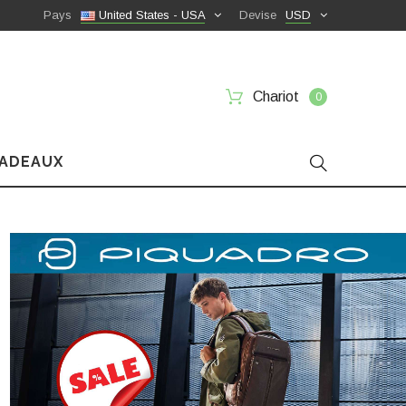
Pays
United States - USA
Devise
USD
Chariot
0
CADEAUX