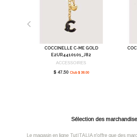
COCCINELLE C-ME GOLD
COC
E2UR4410101_J82
ACCESSOIRES
$ 47.50
Club $ 38.00
Sélection des marchandises 
Le magasin en ligne TutITALIA n'offre que des marcha