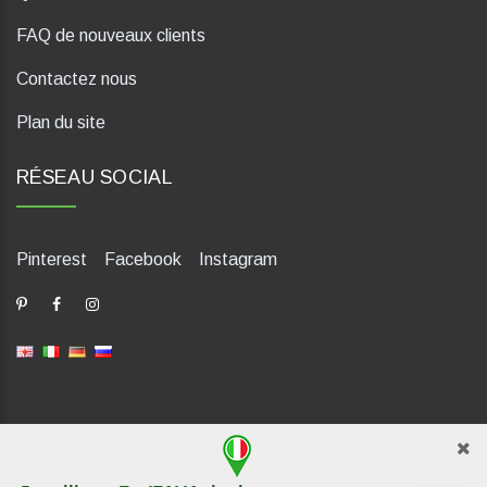
FAQ de nouveaux clients
Contactez nous
Plan du site
RÉSEAU SOCIAL
Pinterest
Facebook
Instagram
dP Motion Media. Via La Piana 430, 47835 Saludecio (RN), Italia.
Numero REA: RN410802. P.IVA: 04421580400. Tel +39 0541