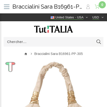
0
Braccialini Sara B16961-PP-305 | TutITALIA
United States - USA
USD
Braccialini Sara B16961-PP-305