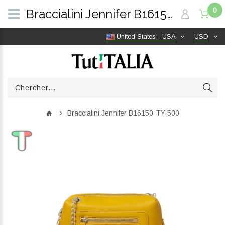
0
Braccialini Jennifer B16150-TY-500 | TutITALIA
United States - USA
USD
Braccialini Jennifer B16150-TY-500