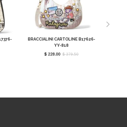
17376-
BRACCIALINI CARTOLINE B17626-
BRA
YY-818
ISTAN
$ 228.00
$ 379.50