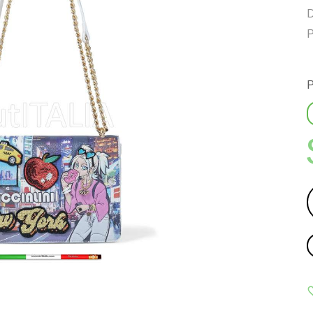
D
P
P