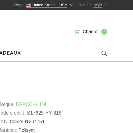
Pays
United States - USA
Devise
USD
Chariot
0
CADEAUX
arque:
BRACCIALINI
ode produit:
B17625-YY-818
EAN:
8052991234751
atériau:
Polisynt