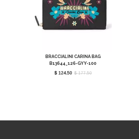
BRACCIALINI CARINA BAG
B13644_126-GYY-100
$ 124.50
$ 177.50