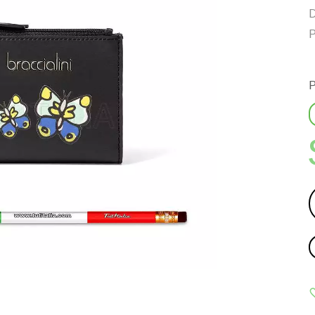
D
P
P