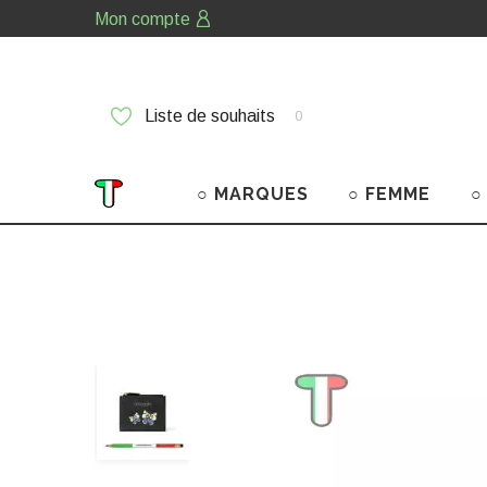
Mon compte
Liste de souhaits
0
○ MARQUES
○ FEMME
○