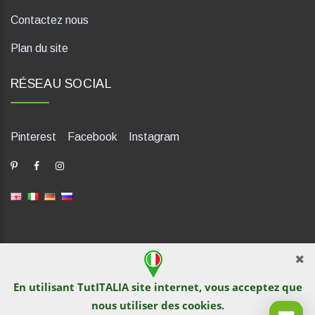
Contactez nous
Plan du site
RÉSEAU SOCIAL
Pinterest
Facebook
Instagram
dP Motion Media. Via La Piana 430, 47835 Saludecio (RN), Italia.
Numero REA: RN410802. P.IVA: 04421580400. Tel +39 0541
En utilisant TutITALIA site internet, vous acceptez que
1480041
nous utiliser des
cookies
.
© TutITALIA 2013-2026. L`impression et la copie de textes et de