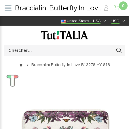
0
Braccialini Butterfly In Love B13278-YY-818 | TutITALIA
United States - USA
USD
Braccialini Butterfly In Love B13278-YY-818