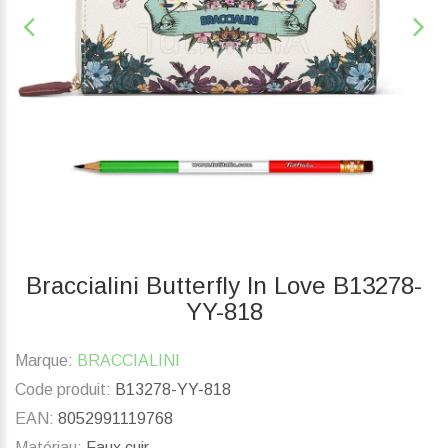
Braccialini Butterfly In Love B13278-
YY-818
Marque:
BRACCIALINI
Code produit:
B13278-YY-818
EAN:
8052991119768
Matériau:
Faux cuir