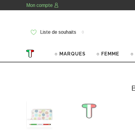
Mon compte
Liste de souhaits
0
○ MARQUES
○ FEMME
○
B