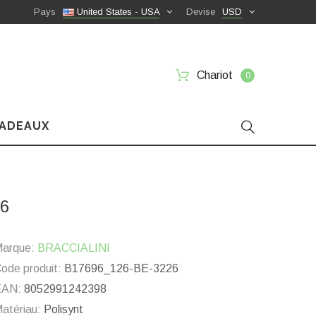
Pays
United States - USA
Devise
USD
Chariot
0
CADEAUX
26
arque:
BRACCIALINI
ode produit:
B17696_126-BE-3226
EAN:
8052991242398
atériau:
Polisynt