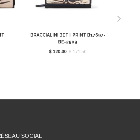
NT
BRACCIALINI BETH PRINT B17697-
BRACCIA
9
BE-2909
$ 120.00
$ 171.50
RÉSEAU SOCIAL