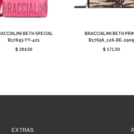
ACCIALINI BETH SPECIAL
BRACCIALINI BETH PRI
B17693-YY-421
B17696_126-BE-290
$ 284.50
$ 171.50
EXTRAS