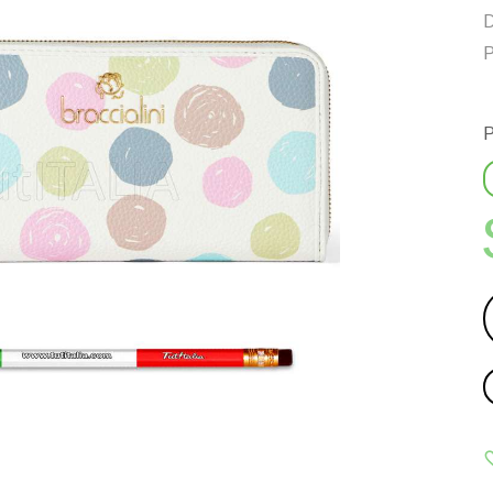
D
P
P