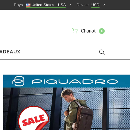
Pays
United States - USA
Devise
USD
Chariot
0
CADEAUX