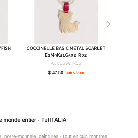
YFISH
COCCINELLE BASIC METAL SCARLET
COCCIN
E2M9K41G502_R02
SCAR
ACCESSOIRES
$ 47.50
Club $ 38.00
 le monde entier - TutITALIA
s, porte-monnaie, ceintures - tout en cuir, montres,