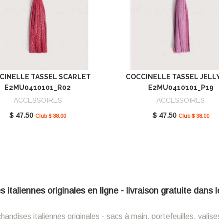
CINELLE TASSEL SCARLET
COCCINELLE TASSEL JELL
E2MU0410101_R02
E2MU0410101_P19
ACCESSOIRES
ACCESSOIRES
$ 47.50
$ 47.50
Club $ 38.00
Club $ 38.00
italiennes originales en ligne - livraison gratuite dans
ndises italiennes originales - sacs à main, portefeuilles, valise