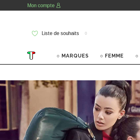
Mon compte
Liste de souhaits
0
○ MARQUES
○ FEMME
○