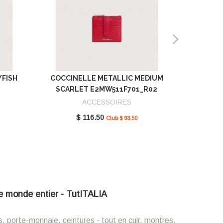
YFISH
COCCINELLE METALLIC MEDIUM
COCCIN
SCARLET E2MW511F701_R02
GREEN 
ACCESSOIRES
$ 116.50
Club $ 93.50
 le monde entier - TutITALIA
s, porte-monnaie, ceintures - tout en cuir, montres,