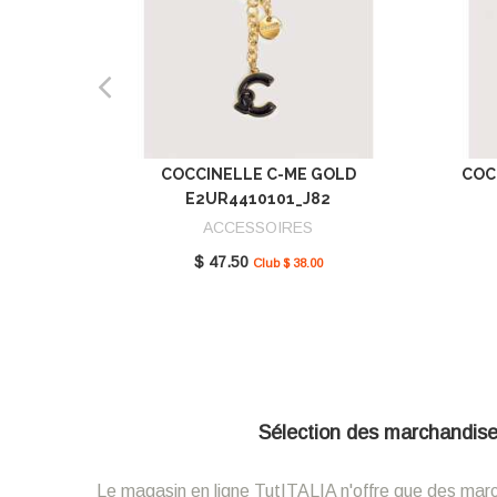
COCCINELLE C-ME GOLD
COC
E2UR4410101_J82
ACCESSOIRES
$ 47.50
Club $ 38.00
Sélection des marchandises 
Le magasin en ligne TutITALIA n'offre que des marcha