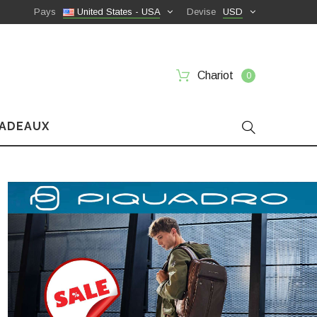
Pays
United States - USA
Devise
USD
Chariot
0
CADEAUX