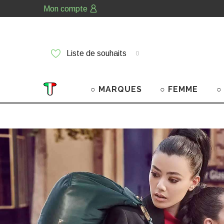
Mon compte
Liste de souhaits
0
○ MARQUES
○ FEMME
○