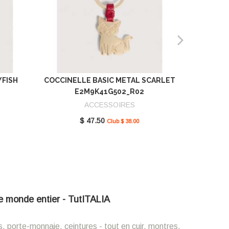
YFISH
COCCINELLE BASIC METAL SCARLET
COCCIN
E2M9K41G502_R02
SCAR
ACCESSOIRES
$ 47.50
Club $ 38.00
 le monde entier - TutITALIA
s, porte-monnaie, ceintures - tout en cuir, montres,