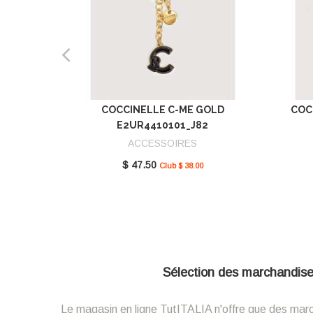
COCCINELLE C-ME GOLD
COC
E2UR4410101_J82
ACCESSOIRES
$ 47.50
Club $ 38.00
Sélection des marchandises 
Le magasin en ligne TutITALIA n'offre que des marcha