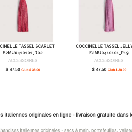
CINELLE TASSEL SCARLET
COCCINELLE TASSEL JELL
E2MU0410101_R02
E2MU0410101_P19
ACCESSOIRES
ACCESSOIRES
$ 47.50
$ 47.50
Club $ 38.00
Club $ 38.00
italiennes originales en ligne - livraison gratuite dans
ndises italiennes originales - sacs à main, portefeuilles, valise