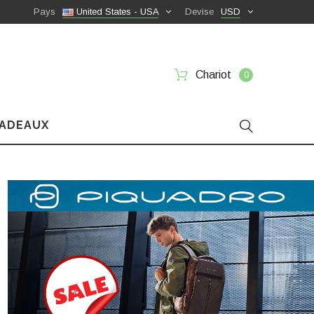
Pays
United States - USA
Devise
USD
Chariot
0
CADEAUX