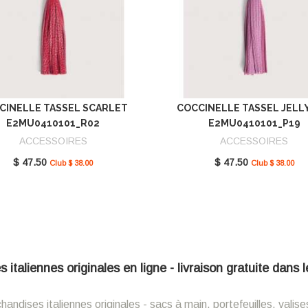
CINELLE TASSEL SCARLET
COCCINELLE TASSEL JELL
E2MU0410101_R02
E2MU0410101_P19
ACCESSOIRES
ACCESSOIRES
$ 47.50
$ 47.50
Club $ 38.00
Club $ 38.00
italiennes originales en ligne - livraison gratuite dans
ndises italiennes originales - sacs à main, portefeuilles, valise