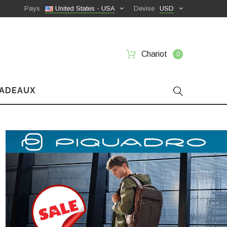
Pays
United States - USA
Devise
USD
Chariot
0
CADEAUX