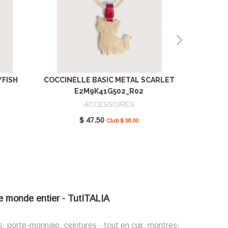
YFISH
COCCINELLE BASIC METAL SCARLET
COCCIN
E2M9K41G502_R02
SCAR
ACCESSOIRES
$ 47.50
Club $ 38.00
 le monde entier - TutITALIA
s, porte-monnaie, ceintures - tout en cuir, montres,