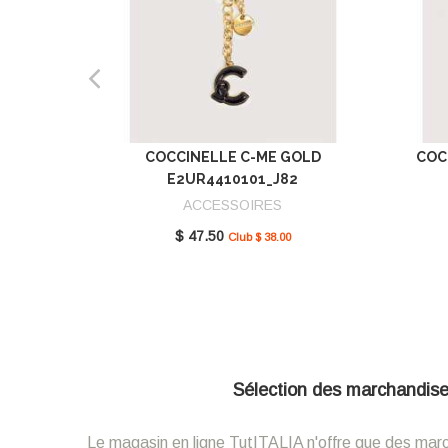
COCCINELLE C-ME GOLD
COC
E2UR4410101_J82
ACCESSOIRES
$ 47.50
Club $ 38.00
Sélection des marchandises 
Le magasin en ligne TutITALIA n'offre que des marcha