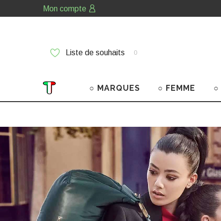
Mon compte
Liste de souhaits
0
○ MARQUES
○ FEMME
○