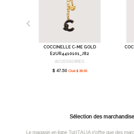
COCCINELLE C-ME GOLD
COC
E2UR4410101_J82
ACCESSOIRES
$ 47.50
Club $ 38.00
Sélection des marchandises 
Le magasin en ligne TutITALIA n'offre que des marcha