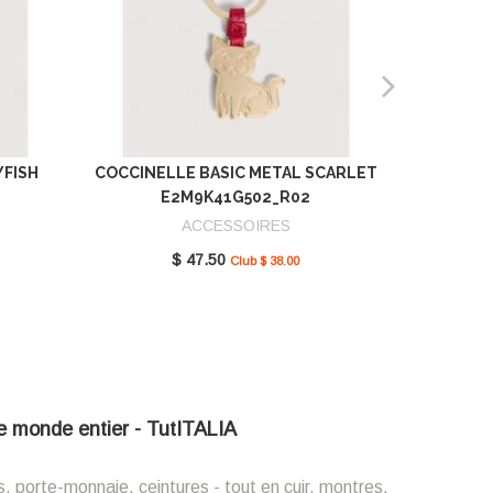
YFISH
COCCINELLE BASIC METAL SCARLET
COCCIN
E2M9K41G502_R02
SCAR
ACCESSOIRES
$ 47.50
Club $ 38.00
 le monde entier - TutITALIA
s, porte-monnaie, ceintures - tout en cuir, montres,