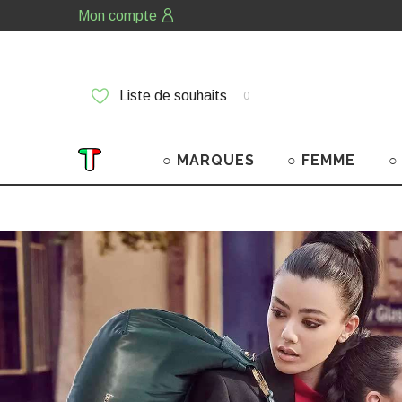
Mon compte
Liste de souhaits
0
○ MARQUES
○ FEMME
○