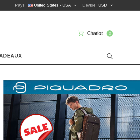
Pays
United States - USA
Devise
USD
Chariot
0
CADEAUX