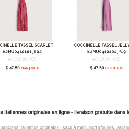
CINELLE TASSEL SCARLET
COCCINELLE TASSEL JELL
E2MU0410101_R02
E2MU0410101_P19
ACCESSOIRES
ACCESSOIRES
$ 47.50
$ 47.50
Club $ 38.00
Club $ 38.00
italiennes originales en ligne - livraison gratuite dans
ndises italiennes originales - sacs à main, portefeuilles, valise